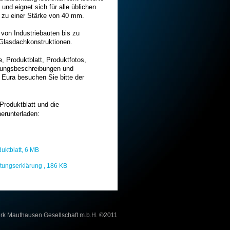
 und eignet sich für alle üblichen
 zu einer Stärke von 40 mm.
von Industriebauten bis zu
n Glasdachkonstruktionen.
e, Produktblatt,
Produktfotos,
stungsbeschreibungen und
l Eura bes
uchen Sie bitte der
Produktblatt
und die
erunterladen:
duktblatt, 6 MB
stungserklärung , 186 KB
erk Mauthausen Gesellschaft m.b.H. ©2011