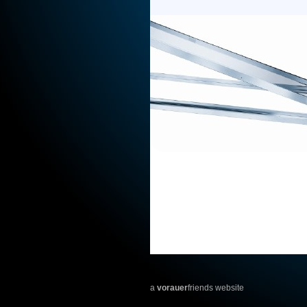
a
vorauer
friends website