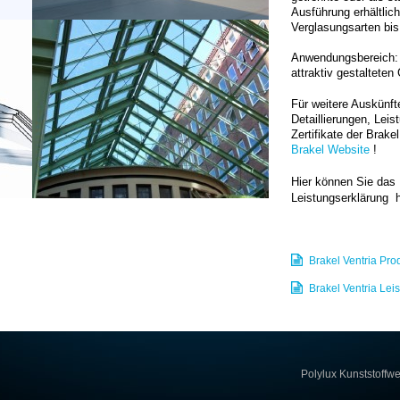
Ausführung erhältlich
Verglasungsarten bis
Anwendungsbereich: 
attraktiv gestaltete
Für weitere Ausk
ünft
Detaillierungen, Lei
Zertifikate der Brake
Brakel Website
!
Hier können Sie das 
Leistungserklärung
h
Brakel Ventria Pro
Brakel Ventria Lei
Polylux Kunststoffw