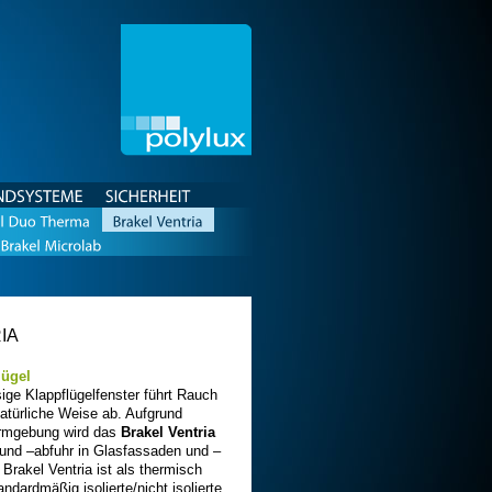
LICHTBANDSYSTEME
SICHERHEIT
IA
lügel
sige Klappflügelfenster führt Rauch
atürliche Weise ab. Aufgrund
Formgebung wird das
Brakel Ventria
r und –abfuhr in Glasfassaden und –
r Brakel Ventria ist als thermisch
andardmäßig isolierte/nicht isolierte