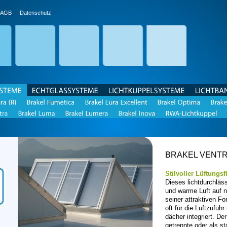
AGB
Datenschutz
SYSTEME
ECHTGLASSYSTEME
LICHTKUPPELSYSTEME
BRAKEL VENTR
Stilvoller Lüftungsf
Dieses lichtdurchläs
und warme Luft auf n
seiner attraktiven 
oft für die Luftzufuh
dächer integriert. De
getrennte oder als st